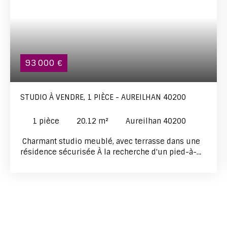
93 000
€
STUDIO À VENDRE, 1 PIÈCE - AUREILHAN 40200
1
pièce
20.12
m²
Aureilhan 40200
Charmant studio meublé, avec terrasse dans une
résidence sécurisée À la recherche d'un pied-à-
terre, d'un premier achat ou d'un investissement
locatif clé en main ? Découvrez ce charmant studio
de 20,12 m², vendu entièrement meublé, offrant un
agencement optimisé et fonctionnel. Il se
compose d'une agréable pièce de vie avec une
cuisine aménagée et entièrement équipée, d'un
espace nuit séparé, ainsi que d'une salle d'eau