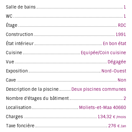
Salle de bains
1
WC
1
Étage
RDC
Construction
1991
État intérieur
En bon état
Cuisine
Equipée/Coin cuisine
Vue
Dégagée
Exposition
Nord-Ouest
Cave
Non
Description de la piscine
Deux piscines communes
Nombre d'étages du bâtiment
2
Localisation
Moliets-et-Maa 40660
Charges
134,32
€ /mois
Taxe foncière
276
€ /an