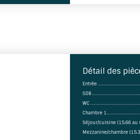
Détail des pièc
Entrée
SDB
WC
Chambre 1
Séjour/cuisine (15.66 au 
Mezzanine/chambre (15.3