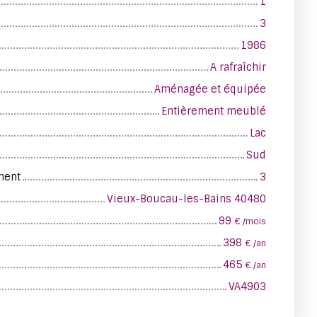
1
3
1986
A rafraîchir
Aménagée et équipée
Entièrement meublé
Lac
Sud
ment
3
Vieux-Boucau-les-Bains 40480
99
€ /mois
398
€ /an
465
€ /an
VA4903