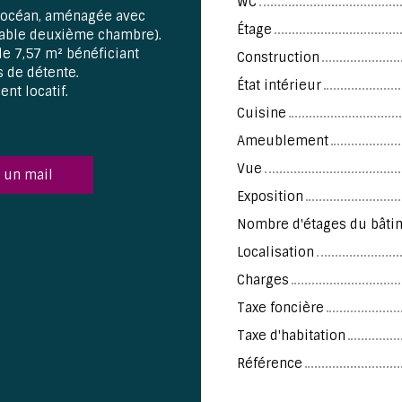
WC
e océan, aménagée avec
Étage
itable deuxième chambre).
de 7,57 m² bénéficiant
Construction
 de détente.
État intérieur
nt locatif.
Cuisine
Ameublement
Vue
 un mail
Exposition
Nombre d'étages du bâti
Localisation
Charges
Taxe foncière
Taxe d'habitation
Référence