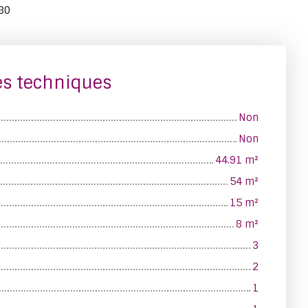
80
es techniques
Non
Non
44.91
m²
54
m²
15
m²
8
m²
3
2
1