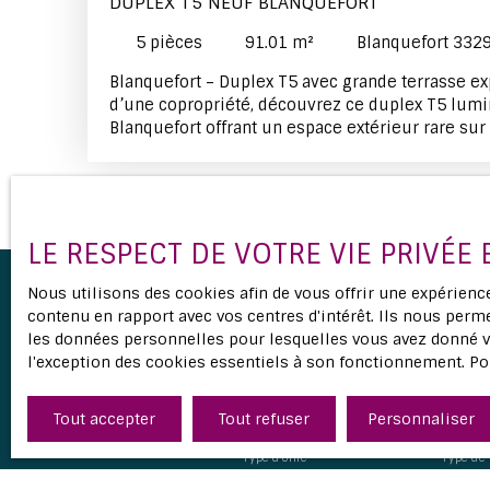
DUPLEX T5 NEUF BLANQUEFORT
5
pièces
91.01
m²
Blanquefort 332
Blanquefort – Duplex T5 avec grande terrasse e
d’une copropriété, découvrez ce duplex T5 lumi
Blanquefort offrant un espace extérieur rare sur
étage, vous trouverez une spacieuse pièce de vi
cuisine nue, baignée de lumière grâce à ses lar
terrasse, ainsi que deux chambres, une salle d’
indépendant. Son atout majeur est sa une super
exposée plein Sud, véritable prolongement de l’
LE RESPECT DE VOTRE VIE PRIVÉE
L’ensemble du premier étage s’ouvre sur cette t
continuité intérieur/extérieur idéale pour les r
Nous utilisons des cookies afin de vous offrir une expérien
détente ou la réception. À l’étage supérieur, l’
contenu en rapport avec vos centres d'intérêt. Ils nous perme
avec deux chambres sous pente, pleines de cha
les données personnelles pour lesquelles vous avez donné vo
Ne manquez p
rangements / placards intégrés, une salle de ba
l'exception des cookies essentiels à son fonctionnement. Po
indépendant. Deux places de parking en sous-so
Emplacement recherché, à deux pas d'un superm
Tout accepter
Tout refuser
Personnaliser
Prénom
la rocade, environ dix minutes à pied du tram, 
écoles et collèges à proximité immédiate. Log
Type d'offre
Type de 
actuelles, offrant confort moderne et performan
Vente
Appar