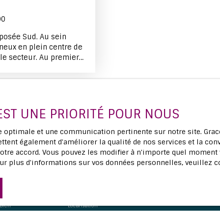
90
xposée Sud. Au sein
neux en plein centre de
 le secteur. Au premier
e avec salon-séjour et
ges ouvertures sur la
eau et un WC
be terrasse de 63 m²
espace de vie.
 EST UNE PRIORITÉ POUR NOUS
errasse, créant une
epas, les moments de
ce optimale et une communication pertinente sur notre site. Gr
espace nuit se complète
ttent également d'améliorer la qualité de nos services et la conv
rme, équipées de
tre accord. Vous pouvez les modifier à n'importe quel moment via
lus aucun bien
correspondant à vot
ins et un WC
ur plus d'informations sur vos données personnelles, veuillez 
l complètent le bien.
arché, à six minutes de
Nom
Email
avec bus, commerces,
ement neuf aux normes
bien
Localisation
ce énergétique. Bien
Budget max (€)
tement
Blanquefort (33290)