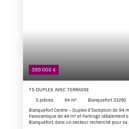
399 000
€
T5 DUPLEX AVEC TERRASSE
5
pièces
94
m²
Blanquefort 33290
Blanquefort Centre – Duplex d’Exception de 94 m
Panoramique de 44 m² et Parkings Idéalement s
Blanquefort, dans un secteur recherché pour sa p
vie, ce superbe appartement en duplex de 94 m²,