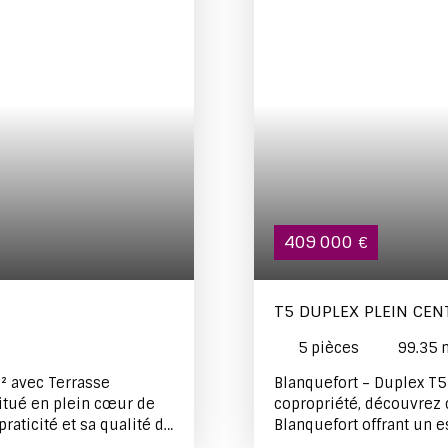
409 000
€
T5 DUPLEX PLEIN CE
5
pièces
99.35
² avec Terrasse
Blanquefort – Duplex T5
itué en plein cœur de
copropriété, découvrez 
raticité et sa qualité de
Blanquefort offrant un e
 au 2ᵉ étage, bénéficie
étage, vous trouverez u