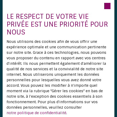
Pièces min
J'accepte le traitement de mes données
LE RESPECT DE VOTRE VIE
personnelles conformément au RGPD. Si vous ne
PRIVÉE EST UNE PRIORITÉ POUR
souhaitez pas faire l'objet de prospection
commerciale par voie téléphonique, vous pouvez
NOUS
vous inscrire gratuitement sur la liste d'opposition
au démarchage téléphonique, prévu par l'article
Nous utilisons des cookies afin de vous offrir une
L223-1 du code de la consommation, sur le site
expérience optimale et une communication pertinente
Internet www.bloctel.gouv.fr ou par courrier
sur notre site. Grace à ces technologies, nous pouvons
adressé à :
vous proposer du contenu en rapport avec vos centres
d'intérêt. Ils nous permettent également d'améliorer la
Société Worldline, Service Bloctel, CS 61311, 41013
qualité de nos services et la convivialité de notre site
BLOIS CEDEX.
internet. Nous utiliserons uniquement les données
personnelles pour lesquelles vous avez donné votre
Pour en savoir plus sur le traitement de vos
accord. Vous pouvez les modifier à n'importe quel
données personnelles, veuillez consulter notre
moment via la rubrique ″Gérer les cookies″ en bas de
politique de confidentialité
.
notre site, à l'exception des cookies essentiels à son
fonctionnement. Pour plus d'informations sur vos
données personnelles, veuillez consulter
notre politique de confidentialité
.
Recevoir des annonces