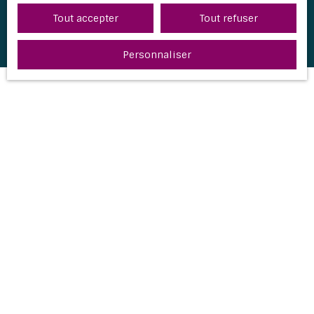
Tout accepter
Tout refuser
Personnaliser
JE RECHERCHE UN BIEN
Vente appartement Bordeaux (33000)
Vente maison Bègles (33130)
Vente maison Mimizan (40200)
Vente maison Andernos-les-Bains (33510)
Vente maison Aureilhan (40200)
Vente maison Audenge (33980)