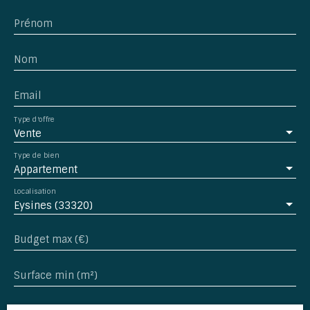
appartement conviendra aussi bien à un primo-
accédant souhaitant réaliser son premier achat
Prénom
qu'à un investisseur recherchant un bien facile à
louer dans un secteur recherché. Situé dans une
copropriété à taille humaine répartie sur trois
Nom
bâtiments bas, il offre un cadre de vie agréable.
Informations complémentaires : Charges de
Email
copropriété : 1 089 €/an Taxe foncière : 817
€Certaines photographies ont fait l'objet d'une
Type d'offre
valorisation par intelligence artificielle. Contactez-
Vente
moi pour tous renseignements complémentaires
Type de bien
au 06 59 34 17 36. Anne-Sophie Brial, Consultante
Appartement
en Immobilier, Immo Aliénor Bordeaux
Localisation
Eysines (33320)
Budget max (€)
Surface min (m²)