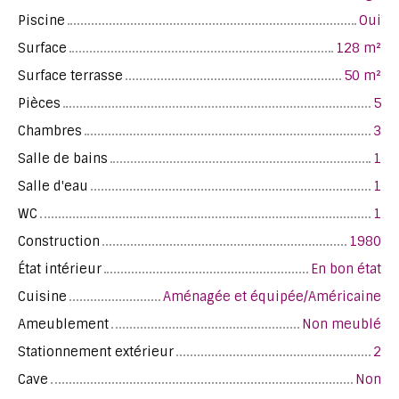
Piscine
Oui
Surface
128
m²
Surface terrasse
50
m²
Pièces
5
Chambres
3
Salle de bains
1
Salle d'eau
1
WC
1
Construction
1980
État intérieur
En bon état
Cuisine
Aménagée et équipée/Américaine
Ameublement
Non meublé
Stationnement extérieur
2
Cave
Non