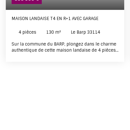
MAISON LANDAISE T4 EN R+1 AVEC GARAGE
4
pièces
130
m²
Le Barp 33114
Sur la commune du BARP, plongez dans le charme
authentique de cette maison landaise de 4 pièces
en R+1, sur un agréable terrain arboré, parfait pour
ceux qui recherchent calme et sérénité. Dès le
rez-de-chaussée, vous serez séduit par une pièce
de vie baignée de lumière, une cuisine semi-
ouverte, équipée qui s’ouvre sur une arrière-
cuisine et une terrasse. Ce niveau offre également
une première chambre, un dressing, une salle de
bains spacieuse et un W. C. indépendant avec un
point d’eau. À l’étage, on y trouve une grande
mezzanine qui offre un espace modulable à
aménager selon vos envies donnant sur un balcon,
deux chambres dont une avec un point d’eau et un
W. C. Pour votre confort, la maison est équipée de