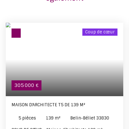
Coup de cœur
305 000
€
MAISON D'ARCHITECTE T5 DE 139 M²
5
pièces
139
m²
Belin-Béliet 33830