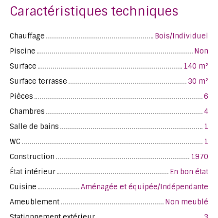
Caractéristiques techniques
Chauffage
Bois/Individuel
Piscine
Non
Surface
140
m²
Surface terrasse
30
m²
Pièces
6
Chambres
4
Salle de bains
1
WC
1
Construction
1970
État intérieur
En bon état
Cuisine
Aménagée et équipée/Indépendante
Ameublement
Non meublé
Stationnement extérieur
3