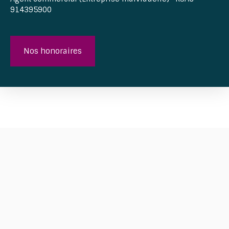
914395900
Nos honoraires