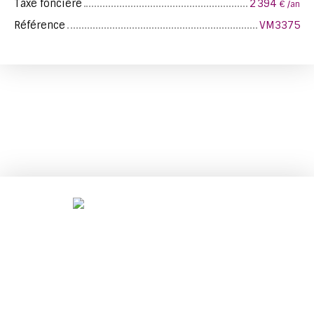
Taxe foncière
2 394
€ /an
Référence
VM3375