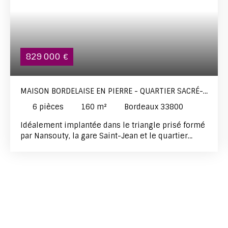
829 000
€
MAISON BORDELAISE EN PIERRE - QUARTIER SACRÉ-
COEUR
6
pièces
160
m²
Bordeaux 33800
Idéalement implantée dans le triangle prisé formé
par Nansouty, la gare Saint-Jean et le quartier
Sacré-Cœur, cette belle maison bordelaise en
pierre de 160m2 au sol (127m2 Carrez) bénéficie
d'un emplacement de premier ordre, à quelques
minutes à pied des commerces, des transports et
des écoles les plus recherchés de la rive gauche.
Entièrement rénovée dans les règles de l'art, elle
allie le charme authentique de l'architecture
bordelaise au confort et aux finitions du neuf —