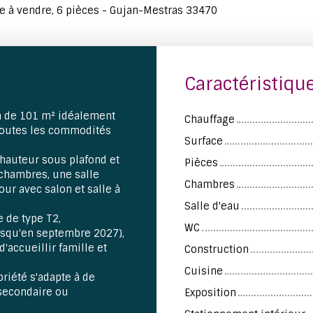
 à vendre, 6 pièces - Gujan-Mestras 33470
Caractéristiqu
n de 101 m² idéalement
Chauffage
 toutes les commodités
Surface
 hauteur sous plafond et
Pièces
 chambres, une salle
Chambres
our avec salon et salle à
Salle d'eau
e de type T2,
WC
usqu'en septembre 2027),
'accueillir famille et
Construction
Cuisine
riété s'adapte à de
 secondaire ou
Exposition