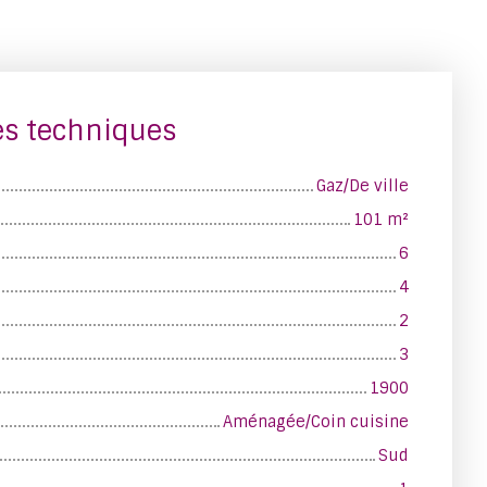
es techniques
Gaz/De ville
101
m²
6
4
2
3
1900
Aménagée/Coin cuisine
Sud