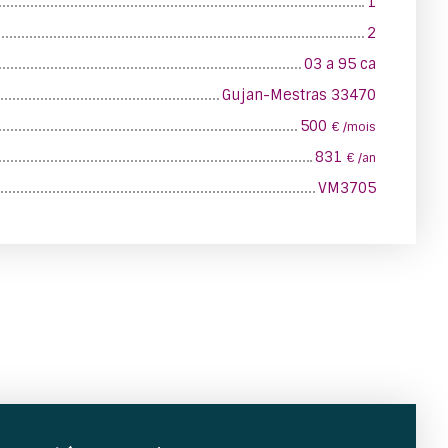
1
2
03 a 95 ca
Gujan-Mestras 33470
500
€ /mois
831
€ /an
VM3705