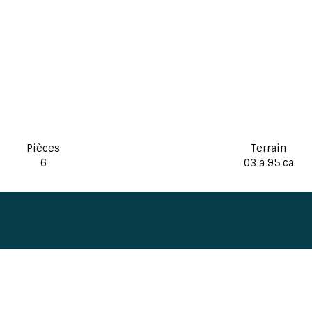
Pièces
Terrain
6
03 a 95 ca