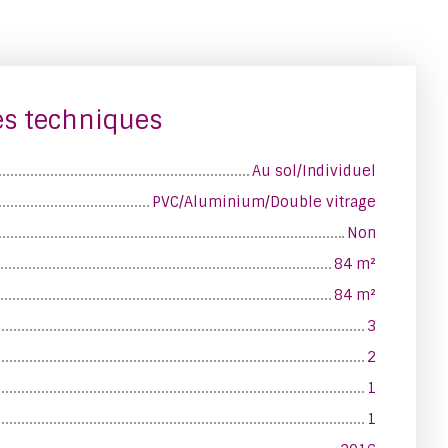
es techniques
Au sol/Individuel
PVC/Aluminium/Double vitrage
Non
84
m²
84
m²
3
2
1
1