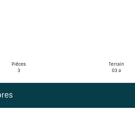
Pièces
Terrain
3
03 a
bres