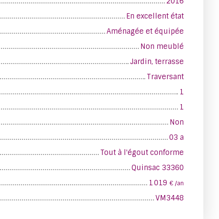
2016
En excellent état
Aménagée et équipée
Non meublé
Jardin, terrasse
Traversant
1
1
Non
03 a
Tout à l'égout conforme
Quinsac 33360
1 019
€ /an
VM3448