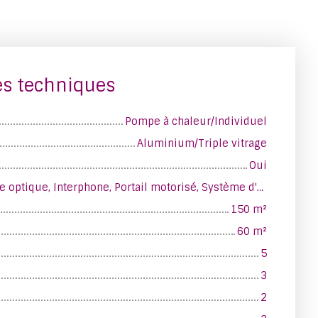
es techniques
Pompe à chaleur/Individuel
Aluminium/Triple vitrage
Oui
Climatisation, Fibre optique, Interphone, Portail motorisé, Système d'alarme, Visiophone, Volets électriques
150
m²
60
m²
5
3
2