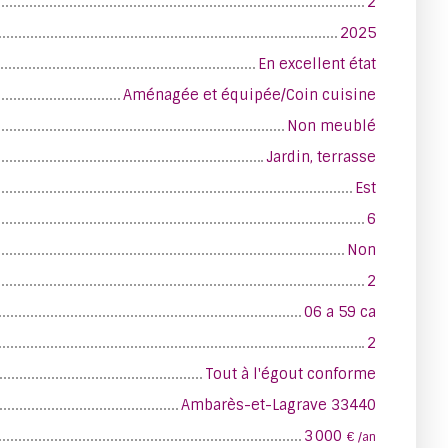
2
2025
En excellent état
Aménagée et équipée/Coin cuisine
Non meublé
Jardin, terrasse
Est
6
Non
2
06 a 59 ca
2
Tout à l'égout conforme
Ambarès-et-Lagrave 33440
3 000
€ /an