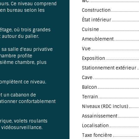
WC
 jours. Ce niveau comprend
en bureau selon les
Construction
État intérieur
Cuisine
étage, où trois grandes
autour du palier.
Ameublement
Vue
sa salle d'eau privative
chambre profite
Exposition
oisième chambre, plus
Stationnement extérieur
Cave
omplètent ce niveau.
Balcon
et un cabanon de
Terrain
ationner confortablement
Niveaux (RDC inclus)
Assainissement
trique, volets roulants
Localisation
 vidéosurveillance.
Taxe foncière