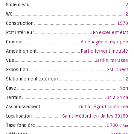
Salle d'eau
2
WC
2
Construction
1970
État intérieur
En excellent état
Cuisine
Aménagée et équipée
Ameublement
Partiellement meublé
Vue
Jardin, terrasse
Exposition
Est-Ouest
Stationnement extérieur
2
Cave
Non
Terrain
04 a 24 ca
Assainissement
Tout à l'égout conforme
Localisation
Saint-Médard-en-Jalles 33160
Taxe foncière
1 700
€ /an