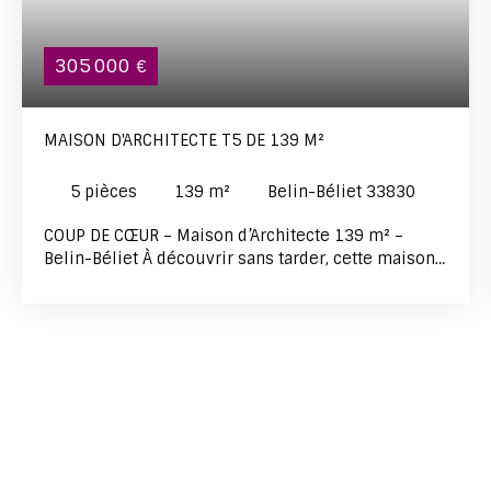
305 000
€
MAISON D'ARCHITECTE T5 DE 139 M²
5
pièces
139
m²
Belin-Béliet 33830
COUP DE CŒUR – Maison d’Architecte 139 m² –
Belin-Béliet À découvrir sans tarder, cette maison
d’architecte en briquette, construite en 1992,
située dans un environnement calme et verdoyant
de Belin-Béliet. Développée sur 139 m² en R+1,
elle offre au rez-de-chaussée une belle pièce de
vie lumineuse de 38 m², sublimée par un parquet
en bois massif. La cuisine indépendante avec
cheminée. L’espace nuit comprend trois chambres,
une salle d’eau communicante entre deux d’entre
elles, une salle de bains et un WC séparé. À l’étage,
vous trouverez une grande chambre avec sa