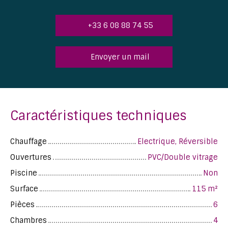
+33 6 08 88 74 55
Envoyer un mail
Caractéristiques techniques
Chauffage
Electrique, Réversible
Ouvertures
PVC/Double vitrage
Piscine
Non
Surface
115
m²
Pièces
6
Chambres
4