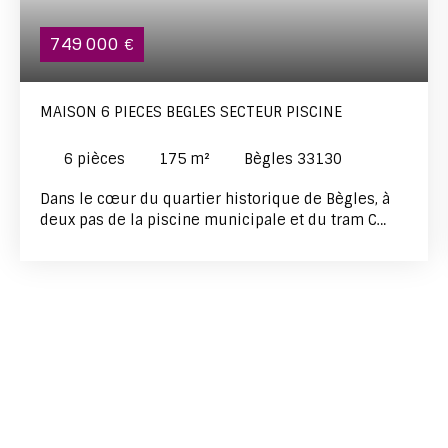
749 000
€
MAISON 6 PIECES BEGLES SECTEUR PISCINE
6
pièces
175
m²
Bègles 33130
Dans le cœur du quartier historique de Bègles, à
deux pas de la piscine municipale et du tram C
(arrêt Stade Musard), découvrez cette maison
bourgeoise en pierre de taille de 1900,
entièrement réhabilitée avec des prestations haut
de gamme. Caractéristiques principales : Environ
175 m² habitables sur une parcelle de 228 m²4
suites avec salles d’eau privatives, dont une
dépendance attenante au garagePièce de vie
traversante de 56 m² et cuisine italienne Harmony
de 16 m²Deux terrasses (24 m² et rooftop 20
m²)Garage isolé, cave aménagée en