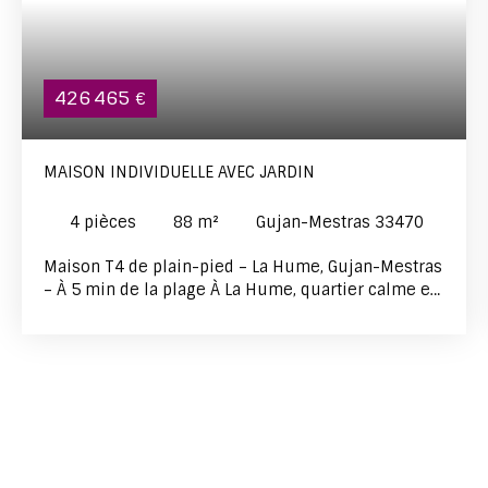
426 465
€
MAISON INDIVIDUELLE AVEC JARDIN
4
pièces
88
m²
Gujan-Mestras 33470
Maison T4 de plain-pied – La Hume, Gujan-Mestras
– À 5 min de la plage À La Hume, quartier calme et
résidentiel de Gujan-Mestras, découvrez cette
maison de plain-pied de 88 m² édifiée en 1989,
idéalement située à seulement 5 minutes de la
plage de La Hume et à quelques pas du parc de la
Chêneraie. L'exposition est-ouest offre un
ensoleillement traversant tout au long de la
journée, un vrai atout pour profiter pleinement de
chaque pièce. La maison s'organise autour de trois