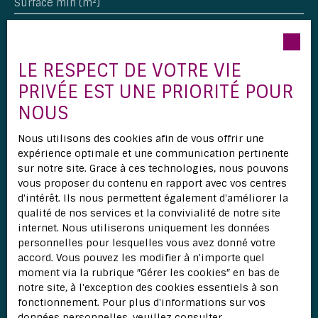
Surface min (m²)
Pièces min
LE RESPECT DE VOTRE VIE
J'accepte le traitement de mes données
PRIVÉE EST UNE PRIORITÉ POUR
personnelles conformément au RGPD. Si vous ne
souhaitez pas faire l'objet de prospection
NOUS
commerciale par voie téléphonique, vous pouvez
vous inscrire gratuitement sur la liste d'opposition
Nous utilisons des cookies afin de vous offrir une
au démarchage téléphonique, prévu par l'article
expérience optimale et une communication pertinente
L223-1 du code de la consommation, sur le site
sur notre site. Grace à ces technologies, nous pouvons
Internet www.bloctel.gouv.fr ou par courrier
vous proposer du contenu en rapport avec vos centres
adressé à :
d'intérêt. Ils nous permettent également d'améliorer la
qualité de nos services et la convivialité de notre site
Société Worldline, Service Bloctel, CS 61311, 41013
internet. Nous utiliserons uniquement les données
BLOIS CEDEX.
personnelles pour lesquelles vous avez donné votre
accord. Vous pouvez les modifier à n'importe quel
Pour en savoir plus sur le traitement de vos
moment via la rubrique ″Gérer les cookies″ en bas de
données personnelles, veuillez consulter notre
notre site, à l'exception des cookies essentiels à son
politique de confidentialité
.
fonctionnement. Pour plus d'informations sur vos
données personnelles, veuillez consulter