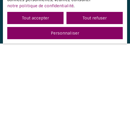
notre politique de confidentialité
.
Recevoir des annonces
Tout accepter
Tout refuser
Personnaliser
JE RECHERCHE UN BIEN
Vente appartement Bordeaux (33000)
Vente maison Bègles (33130)
Vente maison Mimizan (40200)
Vente maison Andernos-les-Bains (33510)
Vente maison Aureilhan (40200)
Vente maison Audenge (33980)