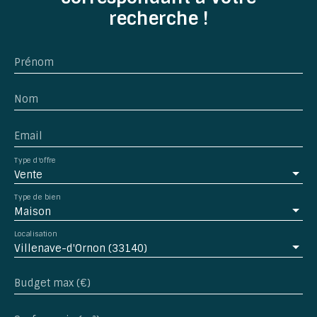
supplémentaire pour ranger vos affaires ou pour
recherche !
un futur projet d'aménagement. Le chauffage
individuel garantit une température agréable tout
au long de l'année. Cette maison est libre et prête
Prénom
à accueillir de nouveaux propriétaires. Ne
manquez pas cette opportunité de vivre dans une
maison qui allie confort et modernité. À proximité,
Nom
vous trouverez plusieurs commodités : un bus à 5
min à pied, 3 tramways, 1 collège, 1 restaurant, et
Email
13 médecins généralistes à 5 min en voiture. De
plus, la maison est éligible au haut débit et à la
Type d'offre
fibre. Contactez-nous dès maintenant pour une
Vente
visite et laissez-vous séduire par cette perle rare.
Type de bien
Maison
Localisation
Villenave-d'Ornon (33140)
Budget max (€)