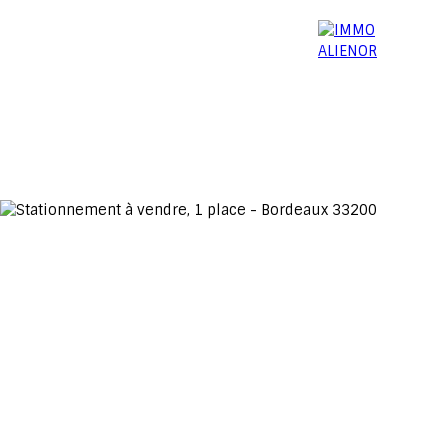
06 15 52 96 03
Menu
Estimation