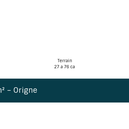
Terrain
27 a 76 ca
m² – Origne