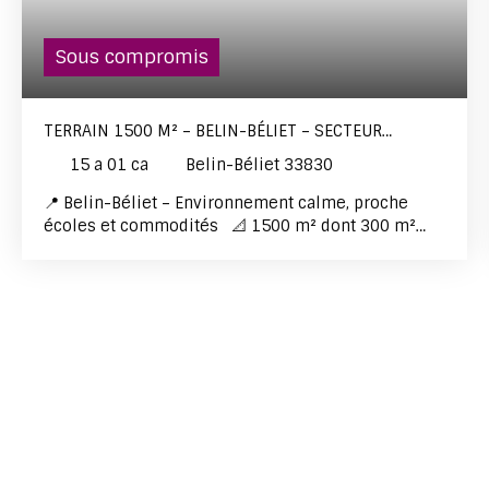
Sous compromis
TERRAIN 1500 M² – BELIN-BÉLIET – SECTEUR
RECHERCHÉ
15 a 01 ca
Belin-Béliet 33830
📍 Belin-Béliet – Environnement calme, proche
écoles et commodités 📐 1500 m² dont 300 m²
constructibles en habitable 🔌 Terrain viabilisé –
En seconde ligne À vendre : beau terrain de 1500
m², situé dans un secteur très recherché de Belin-
Béliet, au calme, tout en restant proche des écoles,
commerces et services. Les + du terrain Secteur
prisé et résidentielEn 2ᵉ ligne, offrant tranquillité
et intimitéViabilisé300 m² constructibles en
habitableEnvironnement naturel et sans
nuisancesAccès rapide aux axes Bordeaux / Bassin
d’ArcachonIdéal pour Projet de construction
familialeRésidence principale ou