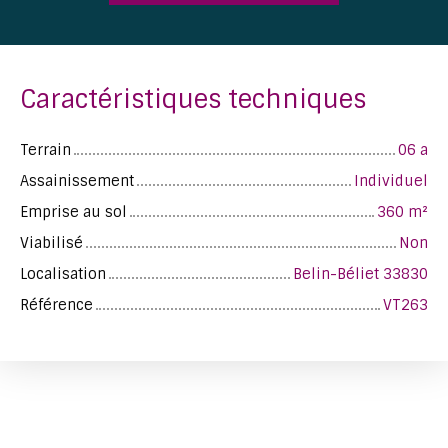
Caractéristiques techniques
Terrain
06 a
Assainissement
Individuel
Emprise au sol
360
m²
Viabilisé
Non
Localisation
Belin-Béliet 33830
Référence
VT263