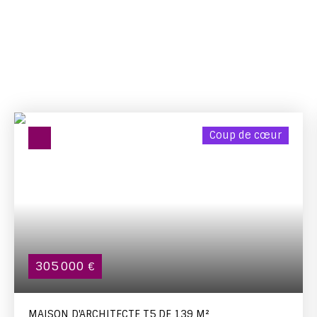
en Nouvelle-Aquitaine :
maisons
,
appartements
,
terrains
et
immeubles de rapport
.
Immo Alienor
vous
propose un choix unique de biens adaptés à tous vos
projets.
Coup de cœur
305 000
€
MAISON D'ARCHITECTE T5 DE 139 M²